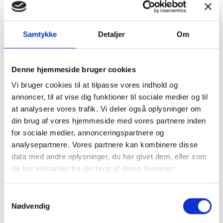
Tilbud
Autocamper udstyr
Samtykke
Detaljer
Om
Denne hjemmeside bruger cookies
Vi bruger cookies til at tilpasse vores indhold og
annoncer, til at vise dig funktioner til sociale medier og til
at analysere vores trafik. Vi deler også oplysninger om
Møbler
Omnia
din brug af vores hjemmeside med vores partnere inden
for sociale medier, annonceringspartnere og
analysepartnere. Vores partnere kan kombinere disse
data med andre oplysninger, du har givet dem, eller som
de har indsamlet fra din brug af deres tjenester.
Samtykkevalg
Nødvendig