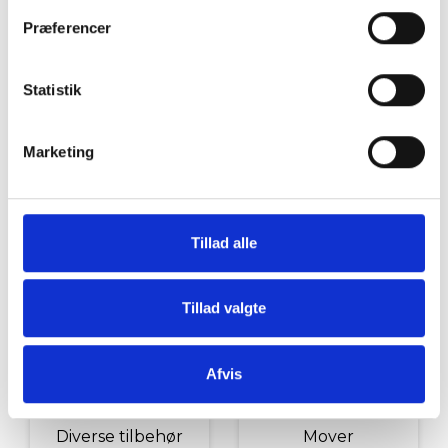
Grill og Tilbehør
Indvendigt Udstyr
Præferencer
Statistik
Marketing
Udvendigt Udstyr
Camp System
Tillad alle
Tillad valgte
Afvis
Diverse tilbehør
Mover