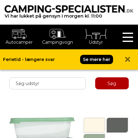
Vi har lukket på gensyn i morgen kl. 11:00
Autocamper
Campingvogn
Udstyr
Ferietid - længere svar
Se mere her
Shop menu
Søg