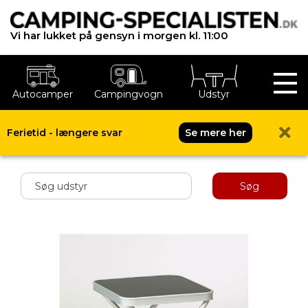
Vi har lukket på gensyn i morgen kl. 11:00
Autocamper
Campingvogn
Udstyr
Ferietid - længere svar
Se mere her
Shop menu
Søg