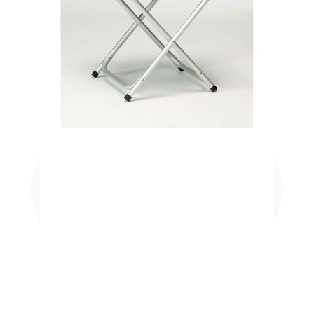
Previous
Next