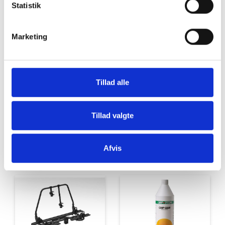
Statistik
Marketing
Møbler
Omnia
Tillad alle
Tillad valgte
Grill og Tilbehør
Indvendigt Udstyr
Afvis