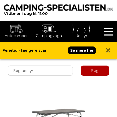
Vi åbner i dag kl. 11:00
Autocamper
Campingvogn
Udstyr
Ferietid - længere svar
Se mere her
Shop menu
Søg