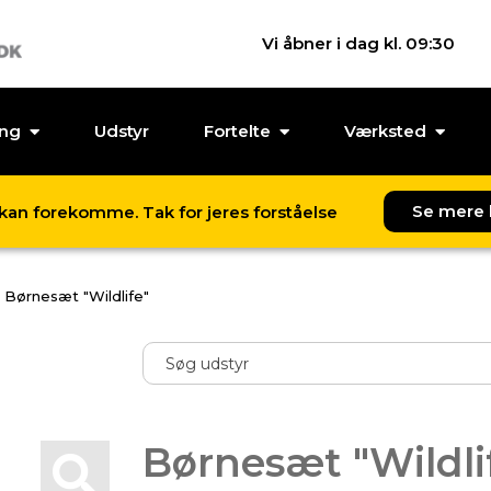
Vi åbner i dag kl. 09:30
ing
Udstyr
Fortelte
Værksted
Se mere 
l kan forekomme. Tak for jeres forståelse
Børnesæt "Wildlife"
Børnesæt "Wildli