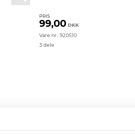
PRIS
99,00
DKK
Vare nr.: 920510
3 dele