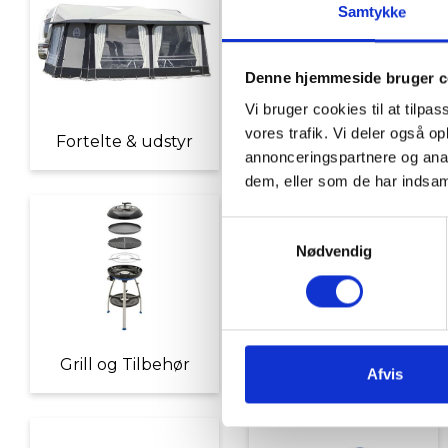
Samtykke
Denne hjemmeside bruger c
Vi bruger cookies til at tilpas
vores trafik. Vi deler også 
Fortelte & udstyr
Nyheder
annonceringspartnere og anal
dem, eller som de har indsaml
Samtykkevalg
Nødvendig
Grill og Tilbehør
Indvendigt Udstyr
Afvis