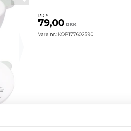
PRIS
79,00
DKK
Vare nr.: KOP177602590
Next