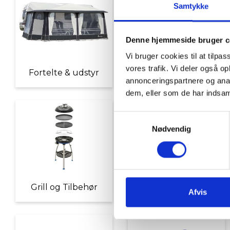
Samtykke
Denne hjemmeside bruger c
Vi bruger cookies til at tilpas
vores trafik. Vi deler også 
Fortelte & udstyr
Nyheder
annonceringspartnere og anal
dem, eller som de har indsaml
Samtykkevalg
Nødvendig
Grill og Tilbehør
Indvendigt Udstyr
Afvis