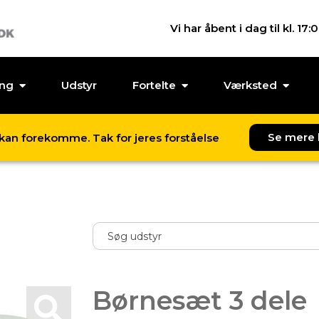
Vi har åbent i dag til kl. 17:
ing
Udstyr
Fortelte
Værksted
Se mere 
l kan forekomme. Tak for jeres forståelse
Børnesæt 3 dele