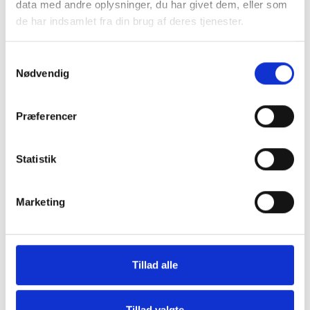
data med andre oplysninger, du har givet dem, eller som
de har indsamlet fra din brug af deres tjenester.
Møbler
Omnia
Samtykkevalg
Nødvendig
Præferencer
Statistik
Grill og Tilbehør
Indvendigt Udstyr
Marketing
Tillad alle
Tillad valgte