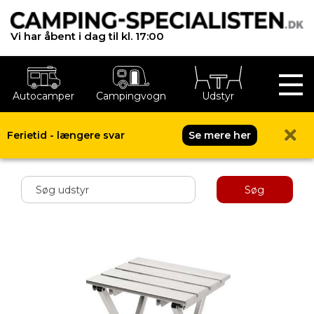
Vi har åbent i dag til kl. 17:00
Autocamper
Campingvogn
Udstyr
Ferietid - længere svar
Se mere her
Shop menu
Søg