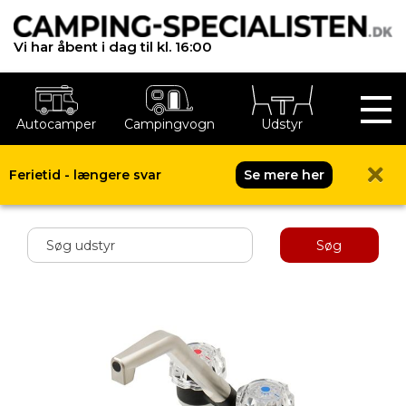
Vi har åbent i dag til kl. 16:00
Autocamper
Campingvogn
Udstyr
Ferietid - længere svar
Se mere her
Shop menu
Søg