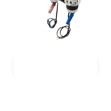
Previous
Next