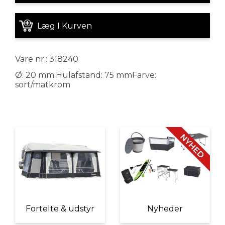
Læg I Kurven
Vare nr.: 318240
Ø: 20 mm.Hulafstand: 75 mmFarve:
sort/matkrom
Fortelte & udstyr
Nyheder