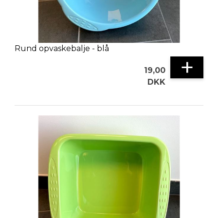
Rund opvaskebalje - blå
+
19,00
DKK