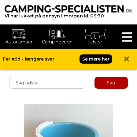
Vi har lukket på gensyn i morgen kl. 09:30
Autocamper
Campingvogn
Udstyr
Ferietid - længere svar
Se mere her
Shop menu
Søg