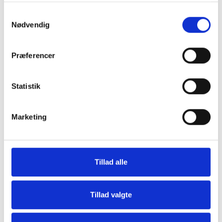
Samtykkevalg
Nødvendig
Præferencer
Statistik
Tilbud
Autocamper udstyr
Marketing
Tillad alle
Tillad valgte
Møbler
Omnia