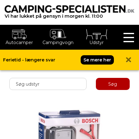
Vi har lukket på gensyn i morgen kl. 11:00
Autocamper
Campingvogn
Udstyr
Ferietid - længere svar
Se mere her
Shop menu
Søg