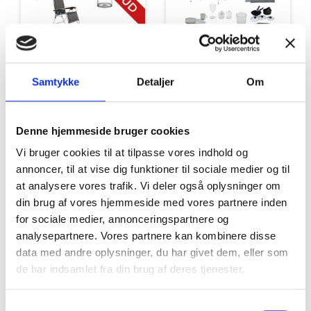
Samtykke
Detaljer
Om
Tilbud
Autocamper udstyr
Denne hjemmeside bruger cookies
Vi bruger cookies til at tilpasse vores indhold og
annoncer, til at vise dig funktioner til sociale medier og til
at analysere vores trafik. Vi deler også oplysninger om
din brug af vores hjemmeside med vores partnere inden
for sociale medier, annonceringspartnere og
Møbler
Omnia
analysepartnere. Vores partnere kan kombinere disse
data med andre oplysninger, du har givet dem, eller som
de har indsamlet fra din brug af deres tjenester.
Samtykkevalg