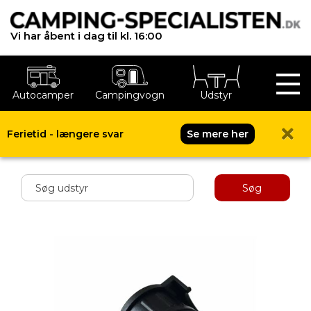
Vi har åbent i dag til kl. 16:00
Autocamper
Campingvogn
Udstyr
Ferietid - længere svar
Se mere her
Shop menu
Søg