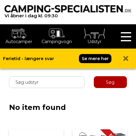
Vi åbner i dag kl. 09:30
Autocamper
Campingvogn
Udstyr
Ferietid - længere svar
Se mere her
Shop menu
Søg
No item found