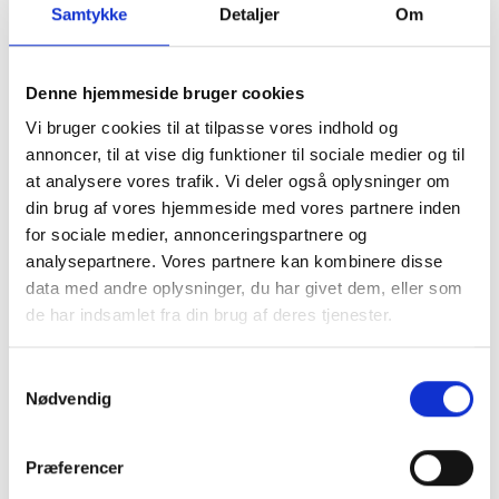
Samtykke
Detaljer
Om
Denne hjemmeside bruger cookies
Udvendigt Udstyr
Camp System
Vi bruger cookies til at tilpasse vores indhold og
annoncer, til at vise dig funktioner til sociale medier og til
at analysere vores trafik. Vi deler også oplysninger om
din brug af vores hjemmeside med vores partnere inden
for sociale medier, annonceringspartnere og
analysepartnere. Vores partnere kan kombinere disse
data med andre oplysninger, du har givet dem, eller som
de har indsamlet fra din brug af deres tjenester.
Diverse tilbehør
Mover
Samtykkevalg
Nødvendig
Præferencer