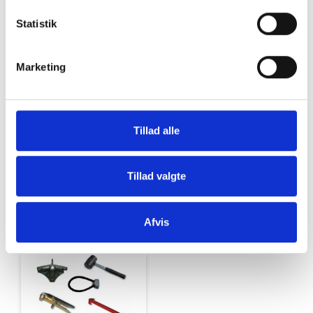
Statistik
Aircondition
Elektrisk
Marketing
Tillad alle
Tillad valgte
Udstyr til Brenderup
Bakkamerasystem
Afvis