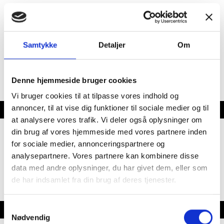
Denne vogn er bestilt hjem med gaspakke, dvs.
varme og komfur kører på gas og ikke el. som det
Egenvægt
940 kg.
Lasteevne
160 kg.
ellers er standard fra fabrikken
Totalvægt
1100 kg.
Stel nr.
WKN34298JRW090108
Samtykke
Detaljer
Om
Garanti
købeloven
Bredde i cm.
218
Sovepladser
2
Siddepladser
4
Denne hjemmeside bruger cookies
Kan ses i butik
Klar til fremvisning
Vi bruger cookies til at tilpasse vores indhold og
Placeringsadresse
Funder Dalgårdsvej 1,
8600 Silkeborg
annoncer, til at vise dig funktioner til sociale medier og til
Indretning
at analysere vores trafik. Vi deler også oplysninger om
din brug af vores hjemmeside med vores partnere inden
Dobbeltseng
for sociale medier, annonceringspartnere og
Koldskums madrasser
analysepartnere. Vores partnere kan kombinere disse
Hæve/sænkebord
data med andre oplysninger, du har givet dem, eller som
Kassettegardiner
Rullegardiner
de har indsamlet fra din brug af deres tjenester.
Samtykkevalg
Karrosseri, Chassis & Magasiner
Nødvendig