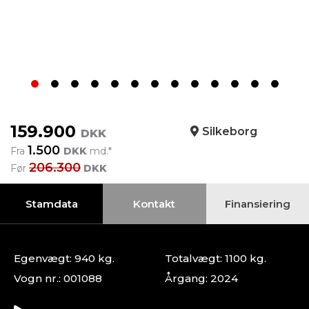
159.900
Silkeborg
DKK
1.500
Fra
DKK
md.*
206.300
Før
DKK
Stamdata
Kontakt
Finansiering
Egenvægt: 940 kg.
Totalvægt: 1100 kg.
Vogn nr.: 001088
Årgang: 2024