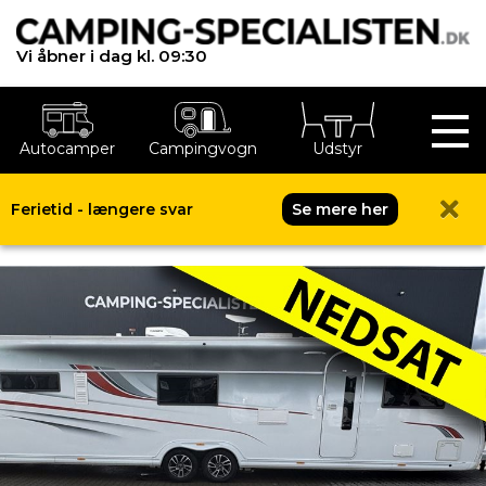
Vi åbner i dag kl. 09:30
Autocamper
Campingvogn
Udstyr
Ferietid - længere svar
Se mere her
Kabe Imperial 1000 TDL E8/DL