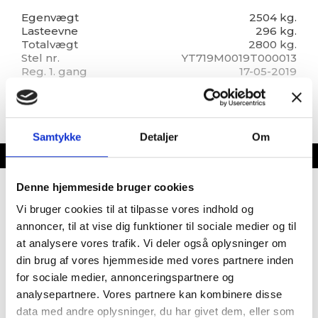
Dometic klimaanlæg, radio, emhætte, alufælge, Alde
centralvarme, vandbåren gulvvarme, Truma
Egenvægt
2504 kg.
Lasteevne
296 kg.
DuoControl gasomskifter, 2 stk. Travelmate LPG
Totalvægt
2800 kg.
gasflasker, fastmonteret Starlink satelit internet med
Stel nr.
YT719M0019T000013
router, opvaskemaskine under køleskabet, gasalarm,
Reg. 1. gang
17-05-2019
alarmsystem, helårsdæk, 5KW Lithium batterier,
Garanti
Købeloven
Victron Inverter, Epson 4K projektor til tv og film,
Totallængde cm.
1150
1200 watt solceller med Victron omformer, Tyske
Bredde i cm.
248
ALB filter system (drikkevand) – 3 ekstra filtre
Sovepladser
4
medfølger, AL-KO ATC, Dometic indbygnings
Samtykke
Detaljer
Om
Siddepladser
6
støvsuger, Dometic Ace-Air 500S All-Season med
Kan ses i butik
Nu
Indretning
Sidewind frontsolsejl og underlag/tæppe mm.
Denne hjemmeside bruger cookies
Dobbeltseng
Vi bruger cookies til at tilpasse vores indhold og
Queens Bed
Lamelbund
annoncer, til at vise dig funktioner til sociale medier og til
Topmadras
at analysere vores trafik. Vi deler også oplysninger om
Springmadrasser
din brug af vores hjemmeside med vores partnere inden
Hæve/sænkebord
for sociale medier, annonceringspartnere og
Rundsiddegruppe
analysepartnere. Vores partnere kan kombinere disse
Sidesiddegruppe
data med andre oplysninger, du har givet dem, eller som
Læderbetræk