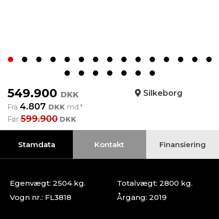
549.900
Silkeborg
DKK
4.807
Fra
DKK
md.*
599.900
Før
DKK
Stamdata
Kontakt
Finansiering
Egenvægt: 2504 kg.
Totalvægt: 2800 kg.
Vogn nr.: FL3818
Årgang: 2019