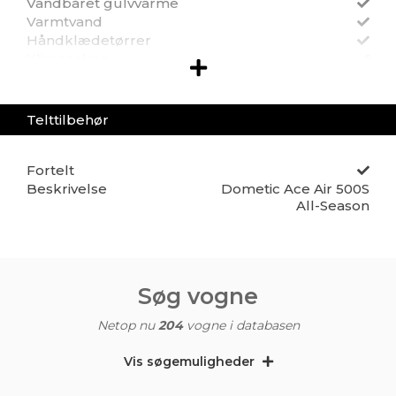
Wifi-router
Vandbåret gulvvarme
Aircondition
Varmtvand
Gasalarm
Håndklædetørrer
Tyverialarm
Klimaanlæg
Fast vandtank
Vandstandsmåler
Spildevandstank
Telttilbehør
Udv. Gasudtag
Aut. Gasomskifter
Fortelt
Beskrivelse
Dometic Ace Air 500S
All-Season
Søg vogne
Netop nu
204
vogne i databasen
Vis søgemuligheder