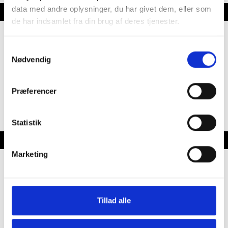
data med andre oplysninger, du har givet dem, eller som
Karrosseri, Chassis & Magasiner
de har indsamlet fra din brug af deres tjenester.
Påløbsbremse
Samtykkevalg
Næsehjul
Nødvendig
Enkelt aksel
Stabilisator
Stor tagluge
Præferencer
Vindue i dør
Fluenetsdør
Serviceklap
Statistik
Køkken - Bad & Toilet
Marketing
3 gasblus
Vinkelkøkken
Bestikbakke
Tillad alle
Køleskab
Toiletrum
Kassettetoilet