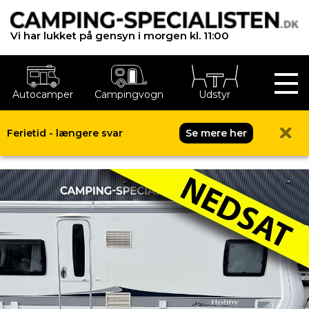
Vi har lukket på gensyn i morgen kl. 11:00
Autocamper
Campingvogn
Udstyr
Ferietid - længere svar
Se mere her
Hobby Excellent 560 CFe