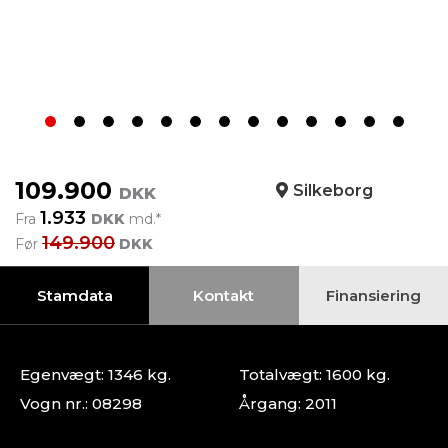
109.900
Silkeborg
DKK
1.933
Fra
DKK
md.*
149.900
Før
DKK
Stamdata
Kontakt
Finansiering
Egenvægt: 1346 kg.
Totalvægt: 1600 kg.
Vogn nr.: 08298
Årgang: 2011