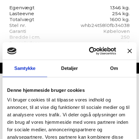
Egenvægt
1346 kg.
Lasteevne
254 kg.
Totalvægt
1600 kg.
Stel nr.
whb24t58l0fb34038
Garanti
Købeloven
Bredde i cm.
250
Sovepladser
4
Siddepladser
6-8
Kan ses i butik
Klar til fremvisning
Placeringsadresse
Funder Dalgårdsvej 1,
8600 Silkeborg
Indretning
Samtykke
Detaljer
Om
Fransk seng
Denne hjemmeside bruger cookies
Dobbeltseng
Fransk soveværelse
Vi bruger cookies til at tilpasse vores indhold og
Hæve/sænkebord
annoncer, til at vise dig funktioner til sociale medier og til
Rundsiddegruppe
at analysere vores trafik. Vi deler også oplysninger om
Gulvtæppe
din brug af vores hjemmeside med vores partnere inden
Kassettegardiner
for sociale medier, annonceringspartnere og
Fluenetsdør
analysepartnere. Vores partnere kan kombinere disse