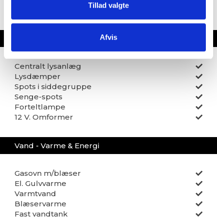
Brusebund
Tillad valgte
Afvis
El, Elektronik & Medie
Centralt lysanlæg
Lysdæmper
Spots i siddegruppe
Senge-spots
Forteltlampe
12 V. Omformer
Vand - Varme & Energi
Gasovn m/blæser
El. Gulvvarme
Varmtvand
Blæservarme
Fast vandtank