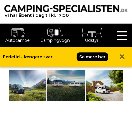
Vi har åbent i dag til kl. 17:00
Autocamper
Campingvogn
Udstyr
Knaus nyheder 2026
Ferietid - længere svar
Se mere her