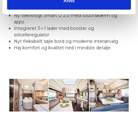
Afvis
Europas bredeste sortiment af campingvogne
Prisvindende design og udstyr
Ny teknologi: Smart D 2.0 med touchskærm og
apps
Integreret 3-i-1 lader med booster og
solcelleregulator
Nyt fleksibelt søjle bord og moderne interiørvalg
Høj komfort og kvalitet ned i mindste detalje.