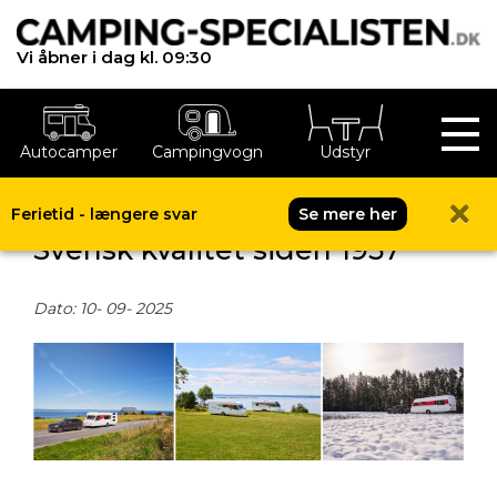
Vi åbner i dag kl. 09:30
Autocamper
Campingvogn
Udstyr
KABE campingvogn 2026 -
Ferietid - længere svar
Se mere her
Svensk kvalitet siden 1957
Dato: 10- 09- 2025