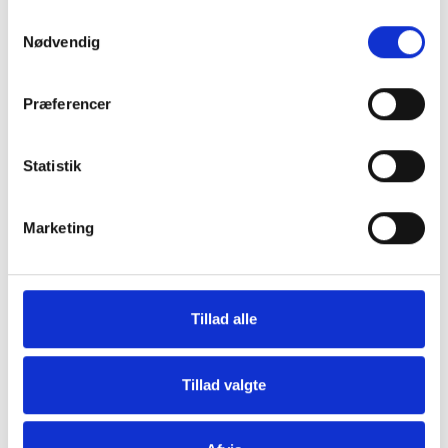
Samtykkevalg
Nødvendig
Præferencer
Statistik
Marketing
Tillad alle
Derfor skal du vælge en ny KABE
campingvogn
Tillad valgte
Bygget til skandinavisk klima med unikt
isoleringssystem
Næsten 70 ørs erfaring med kvalitet og innovation